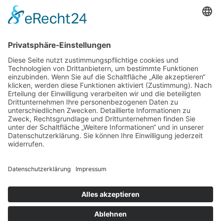
Ich erkläre mich damit einverstanden, dass meine Daten zur
Beantwortung meiner Anfrage verwendet werden, s.
Datenschutzerklärung
.
Absenden
saller + schöffmann architektengesellschaft . partnergesellschaft mbb
. am buchenwald 13 . 82340 feldafing
08157 9988723
info@agss.de
impressum