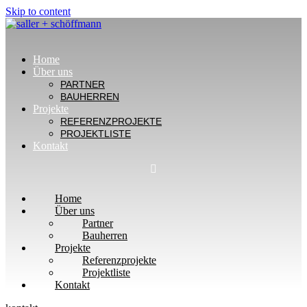
Skip to content
Home
Über uns
PARTNER
BAUHERREN
Projekte
REFERENZPROJEKTE
PROJEKTLISTE
Kontakt
Home
Über uns
Partner
Bauherren
Projekte
Referenzprojekte
Projektliste
Kontakt